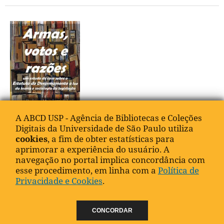
A ABCD USP - Agência de Bibliotecas e Coleções
Digitais da Universidade de São Paulo utiliza
Armas, votos e razões: um estudo de caso sobre o
cookies
, a fim de obter estatísticas para
Estatuto do Desarmamento à luz da teoria e sociologia
aprimorar a experiência do usuário. A
da legislação
navegação no portal implica concordância com
Rodrigo Marchetti Ribeiro (Autor)
esse procedimento, em linha com a
Política de
outubro 30, 2024
Privacidade e Cookies
.
CONCORDAR