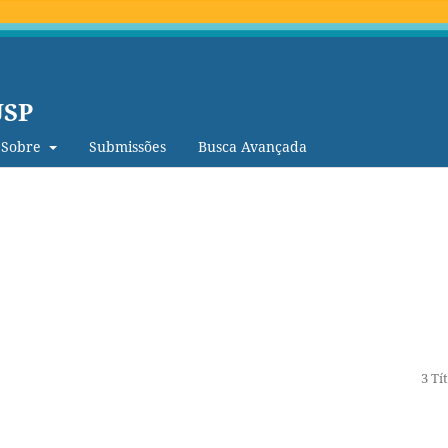
USP
Sobre
Submissões
Busca Avançada
3 Tí