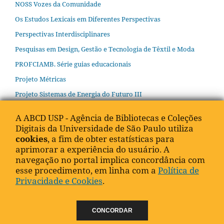
NOSS Vozes da Comunidade
Os Estudos Lexicais em Diferentes Perspectivas
Perspectivas Interdisciplinares
Pesquisas em Design, Gestão e Tecnologia de Têxtil e Moda
PROFCIAMB. Série guias educacionais
Projeto Métricas
Projeto Sistemas de Energia do Futuro III
Psicologia Social
A ABCD USP - Agência de Bibliotecas e Coleções
Publicações BBM
Digitais da Universidade de São Paulo utiliza
cookies
, a fim de obter estatísticas para
Publicações do Centro de Preservação Cultural
aprimorar a experiência do usuário. A
Roteiros Didáticos CDCC
navegação no portal implica concordância com
esse procedimento, em linha com a
Política de
Roteiros do Patrimônio da USP
Privacidade e Cookies
.
Série Alterjor
Serie América Central en Perspectiva Ístmica
CONCORDAR
Série Biota Síntese