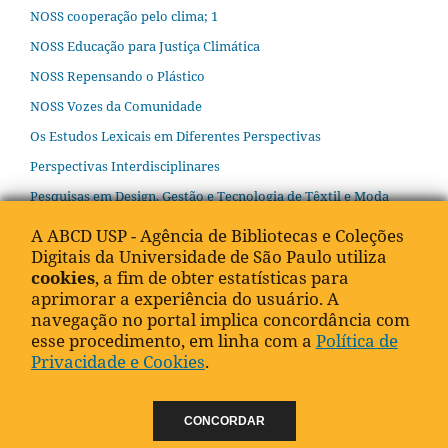
NOSS cooperação pelo clima; 1
NOSS Educação para Justiça Climática
NOSS Repensando o Plástico
NOSS Vozes da Comunidade
Os Estudos Lexicais em Diferentes Perspectivas
Perspectivas Interdisciplinares
Pesquisas em Design, Gestão e Tecnologia de Têxtil e Moda
PROFCIAMB. Série guias educacionais
A ABCD USP - Agência de Bibliotecas e Coleções
Digitais da Universidade de São Paulo utiliza
Projeto Métricas
cookies
, a fim de obter estatísticas para
Projeto Sistemas de Energia do Futuro III
aprimorar a experiência do usuário. A
Psicologia Social
navegação no portal implica concordância com
esse procedimento, em linha com a
Política de
Publicações BBM
Privacidade e Cookies
.
Publicações do Centro de Preservação Cultural
Roteiros Didáticos CDCC
CONCORDAR
Roteiros do Patrimônio da USP