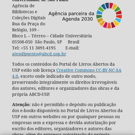
Agência de
Bibliotecas e
Coleções Digitais
Rua da Praça do
Relógio, 109 -
Bloco L – Térreo – Cidade Universitária
05508-050 São Paulo, SP Brasil
Tel: +55 11 3091-4195 E-mail:
atendimento@abcd.usp.br
Todos os conteúdos do Portal de Livros Abertos da
USP estão sob licença
Creative Commons CC-BY-NC-SA
4.0
, exceto onde indicado de outro modo,
preservando integralmente os direitos irrevogáveis
dos autores, editores e organizadores das obras e da
própria ABCD-USP.
Atenção
: não é permitido o depósito ou publicação
dos e-books disponíveis no Portal de Livros Abertos da
USP em outros websites ou por quaisquer pessoas ou
empresas sem a expressa e devida autorização por
escrito dos editores, organizadores e autores das
obras, além da expressa autorização da própria