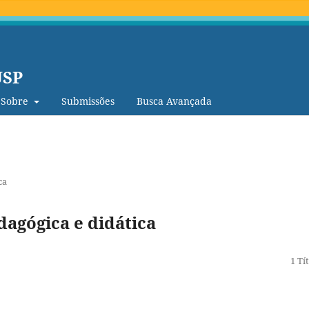
USP
Sobre
Submissões
Busca Avançada
ca
dagógica e didática
1 Tí