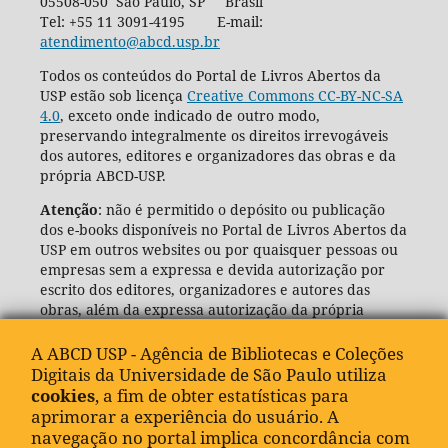
05508-050 São Paulo, SP Brasil
Tel: +55 11 3091-4195 E-mail:
atendimento@abcd.usp.br
Todos os conteúdos do Portal de Livros Abertos da
USP estão sob licença
Creative Commons CC-BY-NC-SA
4.0
, exceto onde indicado de outro modo,
preservando integralmente os direitos irrevogáveis
dos autores, editores e organizadores das obras e da
própria ABCD-USP.
Atenção
: não é permitido o depósito ou publicação
dos e-books disponíveis no Portal de Livros Abertos da
USP em outros websites ou por quaisquer pessoas ou
empresas sem a expressa e devida autorização por
escrito dos editores, organizadores e autores das
obras, além da expressa autorização da própria
Agência de Bibliotecas e Coleções Digitais da USP
(ABCD-USP).
A ABCD USP - Agência de Bibliotecas e Coleções
Digitais da Universidade de São Paulo utiliza
cookies
, a fim de obter estatísticas para
aprimorar a experiência do usuário. A
navegação no portal implica concordância com