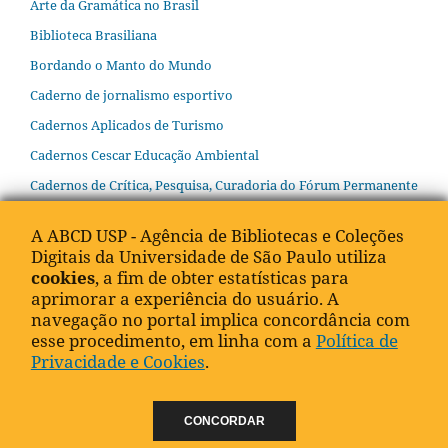
Arte da Gramática no Brasil
Biblioteca Brasiliana
Bordando o Manto do Mundo
Caderno de jornalismo esportivo
Cadernos Aplicados de Turismo
Cadernos Cescar Educação Ambiental
Cadernos de Crítica, Pesquisa, Curadoria do Fórum Permanente
Cadernos de Estudos Diretrizes
A ABCD USP - Agência de Bibliotecas e Coleções
Cadernos de Estudos SIBiUSP
Digitais da Universidade de São Paulo utiliza
Cadernos de Terminologia e Tradução
cookies
, a fim de obter estatísticas para
aprimorar a experiência do usuário. A
Cadernos do IEB
navegação no portal implica concordância com
Cátedra Alfredo Bosi de Educação Básica
esse procedimento, em linha com a
Política de
Privacidade e Cookies
.
Cátedra Josué de Castro
Cátedra Luiz de Queiroz
CONCORDAR
Cátedra Olavo Setubal de Arte, Cultura e Ciência