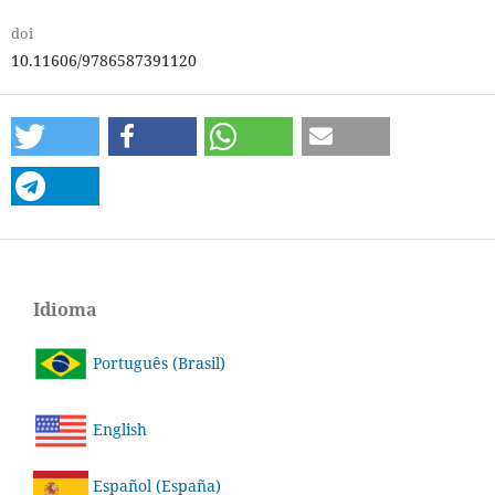
doi
10.11606/9786587391120
Idioma
Português (Brasil)
English
Español (España)