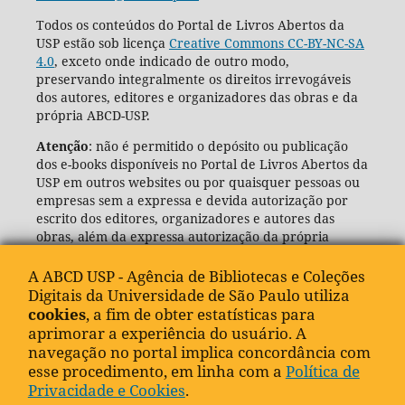
Todos os conteúdos do Portal de Livros Abertos da
USP estão sob licença
Creative Commons CC-BY-NC-SA
4.0
, exceto onde indicado de outro modo,
preservando integralmente os direitos irrevogáveis
dos autores, editores e organizadores das obras e da
própria ABCD-USP.
Atenção
: não é permitido o depósito ou publicação
dos e-books disponíveis no Portal de Livros Abertos da
USP em outros websites ou por quaisquer pessoas ou
empresas sem a expressa e devida autorização por
escrito dos editores, organizadores e autores das
obras, além da expressa autorização da própria
Agência de Bibliotecas e Coleções Digitais da USP
(ABCD-USP).
A ABCD USP - Agência de Bibliotecas e Coleções
Digitais da Universidade de São Paulo utiliza
cookies
, a fim de obter estatísticas para
aprimorar a experiência do usuário. A
navegação no portal implica concordância com
esse procedimento, em linha com a
Política de
Privacidade e Cookies
.