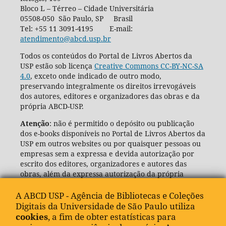
Bloco L – Térreo – Cidade Universitária
05508-050 São Paulo, SP Brasil
Tel: +55 11 3091-4195 E-mail:
atendimento@abcd.usp.br
Todos os conteúdos do Portal de Livros Abertos da
USP estão sob licença
Creative Commons CC-BY-NC-SA
4.0
, exceto onde indicado de outro modo,
preservando integralmente os direitos irrevogáveis
dos autores, editores e organizadores das obras e da
própria ABCD-USP.
Atenção
: não é permitido o depósito ou publicação
dos e-books disponíveis no Portal de Livros Abertos da
USP em outros websites ou por quaisquer pessoas ou
empresas sem a expressa e devida autorização por
escrito dos editores, organizadores e autores das
obras, além da expressa autorização da própria
Agência de Bibliotecas e Coleções Digitais da USP
(ABCD-USP).
A ABCD USP - Agência de Bibliotecas e Coleções
Digitais da Universidade de São Paulo utiliza
cookies
, a fim de obter estatísticas para