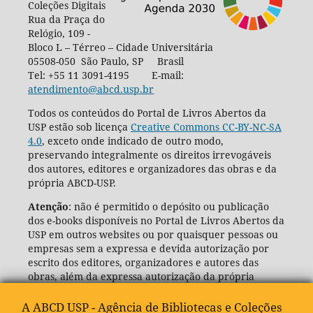
Coleções Digitais
Rua da Praça do
Relógio, 109 -
Bloco L – Térreo – Cidade Universitária
05508-050 São Paulo, SP Brasil
Tel: +55 11 3091-4195 E-mail:
atendimento@abcd.usp.br
Todos os conteúdos do Portal de Livros Abertos da
USP estão sob licença
Creative Commons CC-BY-NC-SA
4.0
, exceto onde indicado de outro modo,
preservando integralmente os direitos irrevogáveis
dos autores, editores e organizadores das obras e da
própria ABCD-USP.
Atenção
: não é permitido o depósito ou publicação
dos e-books disponíveis no Portal de Livros Abertos da
USP em outros websites ou por quaisquer pessoas ou
empresas sem a expressa e devida autorização por
escrito dos editores, organizadores e autores das
obras, além da expressa autorização da própria
Agência de Bibliotecas e Coleções Digitais da USP
(ABCD-USP).
A ABCD USP - Agência de Bibliotecas e Coleções