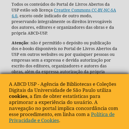
Todos os conteúdos do Portal de Livros Abertos da
USP estão sob licença
Creative Commons CC-BY-NC-SA
4.0
, exceto onde indicado de outro modo,
preservando integralmente os direitos irrevogáveis
dos autores, editores e organizadores das obras e da
própria ABCD-USP.
Atenção
: não é permitido o depósito ou publicação
dos e-books disponíveis no Portal de Livros Abertos da
USP em outros websites ou por quaisquer pessoas ou
empresas sem a expressa e devida autorização por
escrito dos editores, organizadores e autores das
obras, além da expressa autorização da própria
Agência de Bibliotecas e Coleções Digitais da USP
(ABCD-USP).
A ABCD USP - Agência de Bibliotecas e Coleções
Digitais da Universidade de São Paulo utiliza
cookies
, a fim de obter estatísticas para
aprimorar a experiência do usuário. A
navegação no portal implica concordância com
esse procedimento, em linha com a
Política de
Privacidade e Cookies
.