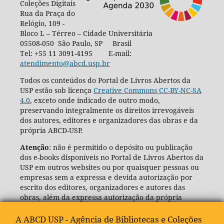
Coleções Digitais
Rua da Praça do
Relógio, 109 -
Bloco L – Térreo – Cidade Universitária
05508-050 São Paulo, SP Brasil
Tel: +55 11 3091-4195 E-mail:
atendimento@abcd.usp.br
Todos os conteúdos do Portal de Livros Abertos da
USP estão sob licença
Creative Commons CC-BY-NC-SA
4.0
, exceto onde indicado de outro modo,
preservando integralmente os direitos irrevogáveis
dos autores, editores e organizadores das obras e da
própria ABCD-USP.
Atenção
: não é permitido o depósito ou publicação
dos e-books disponíveis no Portal de Livros Abertos da
USP em outros websites ou por quaisquer pessoas ou
empresas sem a expressa e devida autorização por
escrito dos editores, organizadores e autores das
obras, além da expressa autorização da própria
Agência de Bibliotecas e Coleções Digitais da USP
(ABCD-USP).
A ABCD USP - Agência de Bibliotecas e Coleções