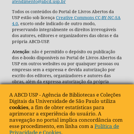
atendimento@abcd.usp.br
Todos os conteúdos do Portal de Livros Abertos da
USP estão sob licença
Creative Commons CC-BY-NC-SA
4.0
, exceto onde indicado de outro modo,
preservando integralmente os direitos irrevogáveis
dos autores, editores e organizadores das obras e da
própria ABCD-USP.
Atenção
: não é permitido o depósito ou publicação
dos e-books disponíveis no Portal de Livros Abertos da
USP em outros websites ou por quaisquer pessoas ou
empresas sem a expressa e devida autorização por
escrito dos editores, organizadores e autores das
obras, além da expressa autorização da própria
Agência de Bibliotecas e Coleções Digitais da USP
(ABCD-USP).
A ABCD USP - Agência de Bibliotecas e Coleções
Digitais da Universidade de São Paulo utiliza
cookies
, a fim de obter estatísticas para
aprimorar a experiência do usuário. A
navegação no portal implica concordância com
esse procedimento, em linha com a
Política de
Privacidade e Cookies
.