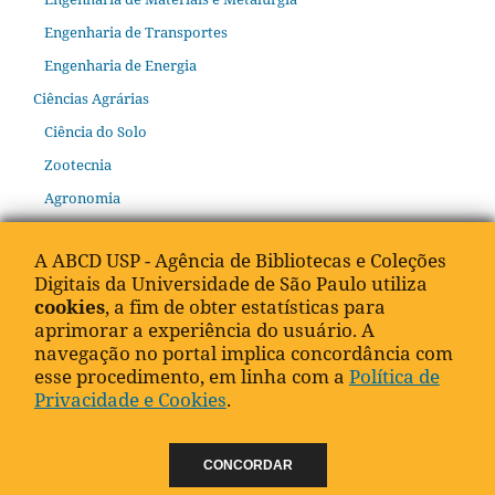
Engenharia de Transportes
Engenharia de Energia
Ciências Agrárias
Ciência do Solo
Zootecnia
Agronomia
Engenharia Agrícola
A ABCD USP - Agência de Bibliotecas e Coleções
Recursos florestais e engenharia florestal
Digitais da Universidade de São Paulo utiliza
Medicina Veterinária
cookies
, a fim de obter estatísticas para
aprimorar a experiência do usuário. A
Ciência e Tecnologia de Alimentos
navegação no portal implica concordância com
Recursos pesqueiros e engenharia de pesca
esse procedimento, em linha com a
Política de
Linguística, Letras e Artes
Privacidade e Cookies
.
Linguística
Letras
CONCORDAR