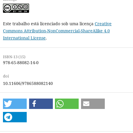
Este trabalho está licenciado sob uma licença
Creative
Commons Attribution-NonCommercial-ShareAlike 4.0
International License
.
ISBN-13 (15)
978-65-88082-14-0
doi
10.11606/9786588082140