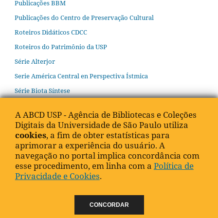
Publicações BBM
Publicações do Centro de Preservação Cultural
Roteiros Didáticos CDCC
Roteiros do Patrimônio da USP
Série Alterjor
Serie América Central en Perspectiva Ístmica
Série Biota Síntese
Série Cadernos de Direito e Inovação
A ABCD USP - Agência de Bibliotecas e Coleções
Série Cadernos Pedagógicos
Digitais da Universidade de São Paulo utiliza
cookies
, a fim de obter estatísticas para
Série Cadernos TUSP
aprimorar a experiência do usuário. A
Série Coletânea de Atualidades em Zootecnia
navegação no portal implica concordância com
Série Da Irlanda para o Brasil
esse procedimento, em linha com a
Política de
Privacidade e Cookies
.
Série Diálogos Avançados
Série Diálogos Interdisciplinares
CONCORDAR
Série E-books SolloAgro