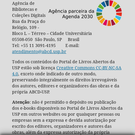
Agência de
Bibliotecas e
Coleções Digitais
Rua da Praça do
Relógio, 109 -
Bloco L – Térreo – Cidade Universitária
05508-050 São Paulo, SP Brasil
Tel: +55 11 3091-4195 E-mail:
atendimento@abcd.usp.br
Todos os conteúdos do Portal de Livros Abertos da
USP estão sob licença
Creative Commons CC-BY-NC-SA
4.0
, exceto onde indicado de outro modo,
preservando integralmente os direitos irrevogáveis
dos autores, editores e organizadores das obras e da
própria ABCD-USP.
Atenção
: não é permitido o depósito ou publicação
dos e-books disponíveis no Portal de Livros Abertos da
USP em outros websites ou por quaisquer pessoas ou
empresas sem a expressa e devida autorização por
escrito dos editores, organizadores e autores das
obras, além da expressa autorização da própria