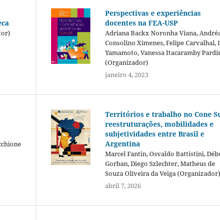
Perspectivas e experiências
eca
docentes na FEA-USP
tor)
Adriana Backx Noronha Viana, André
Consolino Ximenes, Felipe Carvalhal, 
Yamamoto, Vanessa Itacaramby Pard
(Organizador)
janeiro 4, 2023
Territórios e trabalho no Cone Su
reestruturações, mobilidades e
subjetividades entre Brasil e
Argentina
cchione
Marcel Fantin, Osvaldo Battistini, Déb
Gorban, Diego Szlechter, Matheus de
Souza Oliveira da Veiga (Organizador
abril 7, 2026