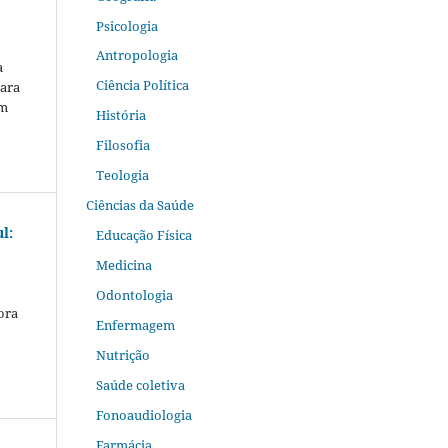
Psicologia
Antropologia
a
Ciência Política
Iara
im
História
Filosofia
Teologia
Ciências da Saúde
l:
Educação Física
Medicina
Odontologia
ora
Enfermagem
)
Nutrição
Saúde coletiva
Fonoaudiologia
Farmácia