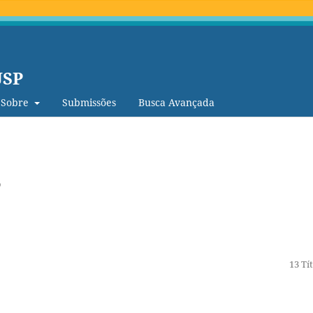
USP
Sobre
Submissões
Busca Avançada
o
13 Tí