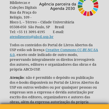
Bibliotecas e
Coleções Digitais
Rua da Praça do
Relógio, 109 -
Bloco L – Térreo – Cidade Universitária
05508-050 São Paulo, SP Brasil
Tel: +55 11 3091-4195 E-mail:
atendimento@abcd.usp.br
Todos os conteúdos do Portal de Livros Abertos da
USP estão sob licença
Creative Commons CC-BY-NC-SA
4.0
, exceto onde indicado de outro modo,
preservando integralmente os direitos irrevogáveis
dos autores, editores e organizadores das obras e da
própria ABCD-USP.
Atenção
: não é permitido o depósito ou publicação
dos e-books disponíveis no Portal de Livros Abertos da
USP em outros websites ou por quaisquer pessoas ou
empresas sem a expressa e devida autorização por
escrito dos editores, organizadores e autores das
obras, além da expressa autorização da própria
Agência de Bibliotecas e Coleções Digitais da USP