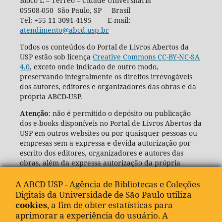
Bloco L – Térreo – Cidade Universitária
05508-050 São Paulo, SP Brasil
Tel: +55 11 3091-4195 E-mail:
atendimento@abcd.usp.br
Todos os conteúdos do Portal de Livros Abertos da
USP estão sob licença
Creative Commons CC-BY-NC-SA
4.0
, exceto onde indicado de outro modo,
preservando integralmente os direitos irrevogáveis
dos autores, editores e organizadores das obras e da
própria ABCD-USP.
Atenção
: não é permitido o depósito ou publicação
dos e-books disponíveis no Portal de Livros Abertos da
USP em outros websites ou por quaisquer pessoas ou
empresas sem a expressa e devida autorização por
escrito dos editores, organizadores e autores das
obras, além da expressa autorização da própria
Agência de Bibliotecas e Coleções Digitais da USP
(ABCD-USP).
A ABCD USP - Agência de Bibliotecas e Coleções
Digitais da Universidade de São Paulo utiliza
cookies
, a fim de obter estatísticas para
aprimorar a experiência do usuário. A