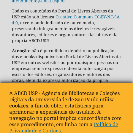
atendimento@abcd.usp.br
Todos os conteúdos do Portal de Livros Abertos da
USP estão sob licença
Creative Commons CC-BY-NC-SA
4.0
, exceto onde indicado de outro modo,
preservando integralmente os direitos irrevogáveis
dos autores, editores e organizadores das obras e da
própria ABCD-USP.
Atenção
: não é permitido o depósito ou publicação
dos e-books disponíveis no Portal de Livros Abertos da
USP em outros websites ou por quaisquer pessoas ou
empresas sem a expressa e devida autorização por
escrito dos editores, organizadores e autores das
obras, além da expressa autorização da própria
Agência de Bibliotecas e Coleções Digitais da USP
(ABCD-USP).
A ABCD USP - Agência de Bibliotecas e Coleções
Digitais da Universidade de São Paulo utiliza
cookies
, a fim de obter estatísticas para
aprimorar a experiência do usuário. A
navegação no portal implica concordância com
esse procedimento, em linha com a
Política de
Privacidade e Cookies
.