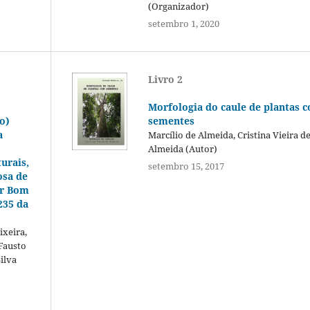
(Organizador)
setembro 1, 2020
Livro 2
Morfologia do caule de plantas 
o)
sementes
a
Marcílio de Almeida, Cristina Vieira d
Almeida (Autor)
turais,
setembro 15, 2017
osa de
or Bom
235 da
ixeira,
 Fausto
ilva