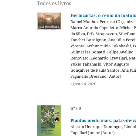
Todos os livros
Herbicartas: o reino da matol
Rafael Munhoz Pedroso (Organizad
Marco Antonio Capelletto, Michel 
da Silva, Erik Strapazzon, Sthefha
Zanchet Bordignon, Ana Júlia Perei
Vicente, Arthur Yukio Takahashi, 
Guimarães Bonatti, Felipe Avelino
Renovato, Leonardo Crevelari, Nat
Yukio Takahashi, Vitor Augusto
Gonçalves de Paula Santos, Ana Júl
Faganello Dressano (Autor)
agosto 4, 2026
nº 60
Plantas medicinais: patas-de-v
Alisson Henrique Domingos, Lindo
Capellari Júnior (Autor)