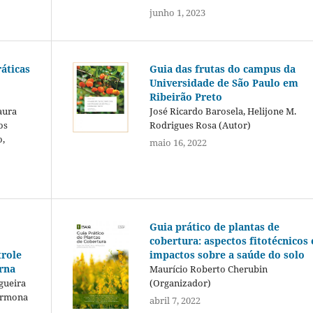
junho 1, 2023
áticas
Guia das frutas do campus da
Universidade de São Paulo em
Ribeirão Preto
aura
José Ricardo Barosela, Helijone M.
os
Rodrigues Rosa (Autor)
o,
maio 16, 2022
Guia prático de plantas de
cobertura: aspectos fitotécnicos 
impactos sobre a saúde do solo
trole
rna
Maurício Roberto Cherubin
(Organizador)
gueira
Carmona
abril 7, 2022