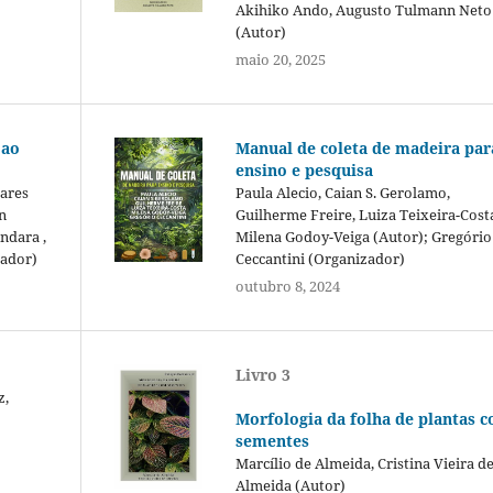
Akihiko Ando, Augusto Tulmann Neto
(Autor)
maio 20, 2025
 ao
Manual de coleta de madeira par
ensino e pesquisa
oares
Paula Alecio, Caian S. Gerolamo,
n
Guilherme Freire, Luiza Teixeira-Cost
ndara ,
Milena Godoy-Veiga (Autor); Gregório
zador)
Ceccantini (Organizador)
outubro 8, 2024
Livro 3
z,
Morfologia da folha de plantas 
sementes
Marcílio de Almeida, Cristina Vieira d
Almeida (Autor)