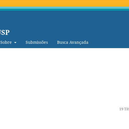
USP
Sobre
Submissões
Busca Avançada
19 Tí