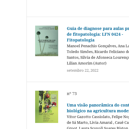
Guia de diagnose para aulas pr
de fitopatologia: LFN 0424 -
Fitopatologia
Manoel Penachio Gonçalves, Ana L
Toledo Simões, Ricardo Feliciano d
Santos, Silvia de Afonseca Lourenç
Lilian Amorim (Autor)
setembro 22, 2022
nº 73
Uma visão panorâmica do con
biológico na agricultura mode
Vítor Gazotto Cassiolato, Felipe No
de Sá Marto, Livia Amaral , Cauê 
Groot, Laura Scovoli Soares Biston,