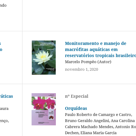
ando
s
Monitoramento e manejo de
lo
macrófitas aquáticas em
reservatórios tropicais brasileir
Marcelo Pompêo (Autor)
novembro 1, 2020
áticas
nº Especial
Orquídeas
Laura
Paulo Roberto de Camargo e Castro,
enço,
Bruno Geraldo Angelini, Ana Carolina
Cabrera Machado Mendes, Antonio R
Dechen, Eliana Maria Garcia