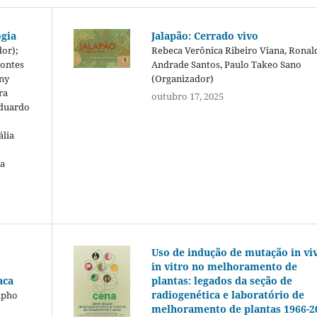
ogia
Jalapão: Cerrado vivo
or);
Rebeca Verônica Ribeiro Viana, Ronal
Pontes
Andrade Santos, Paulo Takeo Sano
nny
(Organizador)
ra
outubro 17, 2025
Eduardo
ália
ia
Uso de indução de mutação in vi
in vitro no melhoramento de
plantas: legados da seção de
aca
radiogenética e laboratório de
lpho
melhoramento de plantas 1966-2