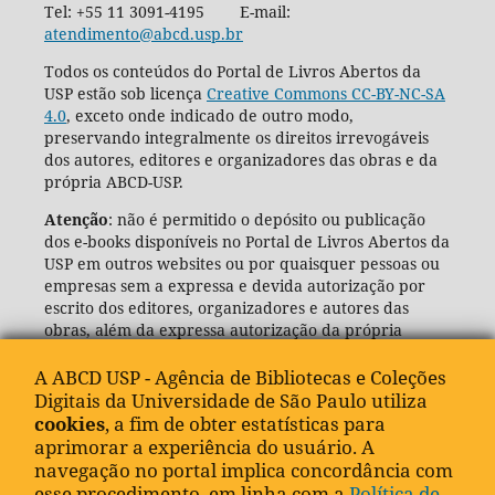
Tel: +55 11 3091-4195 E-mail:
atendimento@abcd.usp.br
Todos os conteúdos do Portal de Livros Abertos da
USP estão sob licença
Creative Commons CC-BY-NC-SA
4.0
, exceto onde indicado de outro modo,
preservando integralmente os direitos irrevogáveis
dos autores, editores e organizadores das obras e da
própria ABCD-USP.
Atenção
: não é permitido o depósito ou publicação
dos e-books disponíveis no Portal de Livros Abertos da
USP em outros websites ou por quaisquer pessoas ou
empresas sem a expressa e devida autorização por
escrito dos editores, organizadores e autores das
obras, além da expressa autorização da própria
Agência de Bibliotecas e Coleções Digitais da USP
(ABCD-USP).
A ABCD USP - Agência de Bibliotecas e Coleções
Digitais da Universidade de São Paulo utiliza
cookies
, a fim de obter estatísticas para
aprimorar a experiência do usuário. A
navegação no portal implica concordância com
esse procedimento, em linha com a
Política de