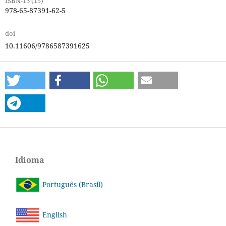
ISBN-13 (15)
978-65-87391-62-5
doi
10.11606/9786587391625
Idioma
Português (Brasil)
English