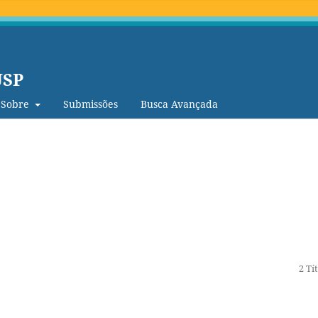
USP
Sobre
Submissões
Busca Avançada
2 Tí