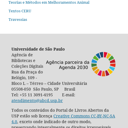
Teorias e Métodos em Melhoramentos Animal
Textos CERU
Travessias
Universidade de São Paulo
Agência de
Bibliotecas e
Coleções Digitais
Rua da Praça do
Relógio, 109 -
Bloco L – Térreo – Cidade Universitária
05508-050 São Paulo, SP Brasil
Tel: +55 11 3091-4195 E-mail:
atendimento@abcd.usp.br
Todos os conteúdos do Portal de Livros Abertos da
USP estão sob licença
Creative Commons CC-BY-NC-SA
4.0
, exceto onde indicado de outro modo,
preservando integralmente os direitos irrevogáveis