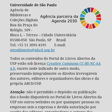
Universidade de São Paulo
Agência de
Bibliotecas e
Coleções Digitais
Rua da Praça do
Relógio, 109 -
Bloco L – Térreo – Cidade Universitária
05508-050 São Paulo, SP Brasil
Tel: +55 11 3091-4195 E-mail:
atendimento@abcd.usp.br
Todos os conteúdos do Portal de Livros Abertos da
USP estão sob licença
Creative Commons CC-BY-NC-SA
4.0
, exceto onde indicado de outro modo,
preservando integralmente os direitos irrevogáveis
dos autores, editores e organizadores das obras e da
própria ABCD-USP.
Atenção
: não é permitido o depósito ou publicação
dos e-books disponíveis no Portal de Livros Abertos da
USP em outros websites ou por quaisquer pessoas ou
empresas sem a expressa e devida autorização por
escrito dos editores, organizadores e autores das