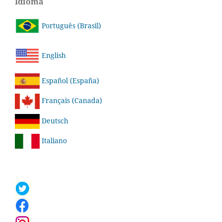
Idioma
Português (Brasil)
English
Español (España)
Français (Canada)
Deutsch
Italiano