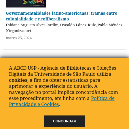
Governamentalidades latino-americanas: tramas entre
colonialidade e neoliberalismo
Fabiana Augusta Alves Jardim, Osvaldo López-Ruiz, Pablo Méndez
(Organizador)
março 25, 2024
A ABCD USP - Agência de Bibliotecas e Coleções
Digitais da Universidade de São Paulo utiliza
cookies
, a fim de obter estatísticas para
aprimorar a experiência do usuário. A
navegação no portal implica concordância com
esse procedimento, em linha com a
Política de
Privacidade e Cookies
.
CONCORDAR
Previsível mas problemático: o papel dos EUA na Lava
Jato, por força da Foreign Corrupt Practices Act