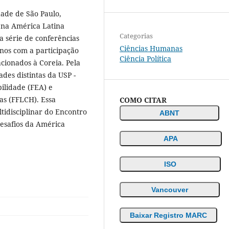
dade de São Paulo,
s na América Latina
Categorias
a série de conferências
Ciências Humanas
anos com a participação
Ciência Política
acionados à Coreia. Pela
des distintas da USP -
ilidade (FEA) e
as (FFLCH). Essa
COMO CITAR
ltidisciplinar do Encontro
ABNT
desafios da América
APA
ISO
Vancouver
Baixar Registro MARC