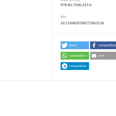
978-85-7506-315-6
doi
10.11606/9788575063156
tweet
compartilha
compartilhar
mail
compartilhar