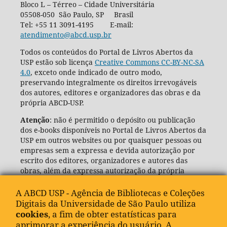
Bloco L – Térreo – Cidade Universitária
05508-050 São Paulo, SP Brasil
Tel: +55 11 3091-4195 E-mail:
atendimento@abcd.usp.br
Todos os conteúdos do Portal de Livros Abertos da
USP estão sob licença
Creative Commons CC-BY-NC-SA
4.0
, exceto onde indicado de outro modo,
preservando integralmente os direitos irrevogáveis
dos autores, editores e organizadores das obras e da
própria ABCD-USP.
Atenção
: não é permitido o depósito ou publicação
dos e-books disponíveis no Portal de Livros Abertos da
USP em outros websites ou por quaisquer pessoas ou
empresas sem a expressa e devida autorização por
escrito dos editores, organizadores e autores das
obras, além da expressa autorização da própria
Agência de Bibliotecas e Coleções Digitais da USP
(ABCD-USP).
A ABCD USP - Agência de Bibliotecas e Coleções
Digitais da Universidade de São Paulo utiliza
cookies
, a fim de obter estatísticas para
aprimorar a experiência do usuário. A