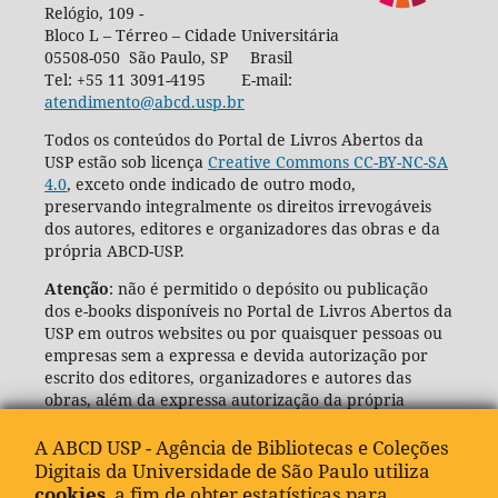
Relógio, 109 -
Bloco L – Térreo – Cidade Universitária
05508-050 São Paulo, SP Brasil
Tel: +55 11 3091-4195 E-mail:
atendimento@abcd.usp.br
Todos os conteúdos do Portal de Livros Abertos da
USP estão sob licença
Creative Commons CC-BY-NC-SA
4.0
, exceto onde indicado de outro modo,
preservando integralmente os direitos irrevogáveis
dos autores, editores e organizadores das obras e da
própria ABCD-USP.
Atenção
: não é permitido o depósito ou publicação
dos e-books disponíveis no Portal de Livros Abertos da
USP em outros websites ou por quaisquer pessoas ou
empresas sem a expressa e devida autorização por
escrito dos editores, organizadores e autores das
obras, além da expressa autorização da própria
Agência de Bibliotecas e Coleções Digitais da USP
(ABCD-USP).
A ABCD USP - Agência de Bibliotecas e Coleções
Digitais da Universidade de São Paulo utiliza
cookies
, a fim de obter estatísticas para