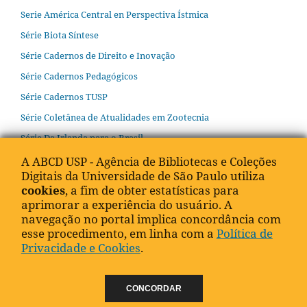
Serie América Central en Perspectiva Ístmica
Série Biota Síntese
Série Cadernos de Direito e Inovação
Série Cadernos Pedagógicos
Série Cadernos TUSP
Série Coletânea de Atualidades em Zootecnia
Série Da Irlanda para o Brasil
Série Diálogos Avançados
A ABCD USP - Agência de Bibliotecas e Coleções
Digitais da Universidade de São Paulo utiliza
Série Diálogos Interdisciplinares
cookies
, a fim de obter estatísticas para
Série E-books SolloAgro
aprimorar a experiência do usuário. A
navegação no portal implica concordância com
Série: Narrativas contemporâneas de mulheres latinas no
esse procedimento, em linha com a
Política de
poder, na política, na arte, na cultura e comunicação
Privacidade e Cookies
.
Série Patrimônio Histórico Educativo
Série Primeiros Olhares
CONCORDAR
Série Produtor Rural