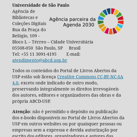
Universidade de São Paulo
Agência de
Bibliotecas e
Coleções Digitais
Rua da Praça do
Relógio, 109 -
Bloco L – Térreo – Cidade Universitária
05508-050 São Paulo, SP Brasil
Tel: +55 11 3091-4195 E-mail:
atendimento@abcd.usp.br
Todos os conteúdos do Portal de Livros Abertos da
USP estão sob licença
Creative Commons CC-BY-NC-SA
4.0
, exceto onde indicado de outro modo,
preservando integralmente os direitos irrevogáveis
dos autores, editores e organizadores das obras e da
própria ABCD-USP.
Atenção
: não é permitido o depósito ou publicação
dos e-books disponíveis no Portal de Livros Abertos da
USP em outros websites ou por quaisquer pessoas ou
empresas sem a expressa e devida autorização por
escrito dos editores, organizadores e autores das