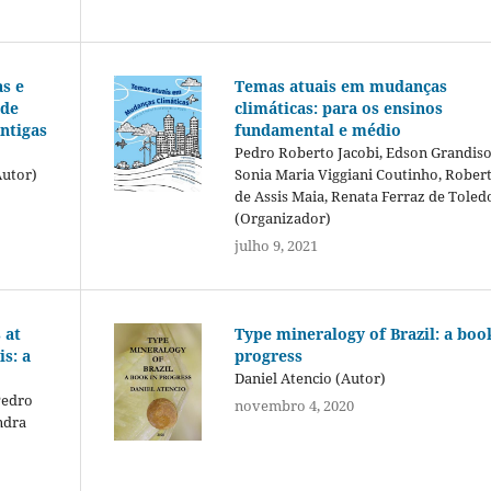
s e
Temas atuais em mudanças
 de
climáticas: para os ensinos
antigas
fundamental e médio
Pedro Roberto Jacobi, Edson Grandisol
Autor)
Sonia Maria Viggiani Coutinho, Rober
de Assis Maia, Renata Ferraz de Toled
(Organizador)
julho 9, 2021
 at
Type mineralogy of Brazil: a boo
s: a
progress
Daniel Atencio (Autor)
Pedro
novembro 4, 2020
ndra