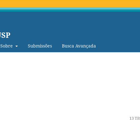
USP
Sobre
Submissões
Busca Avançada
13 Tí