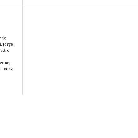
or);
, Jorge
Pedro
-
zzone,
rnandez