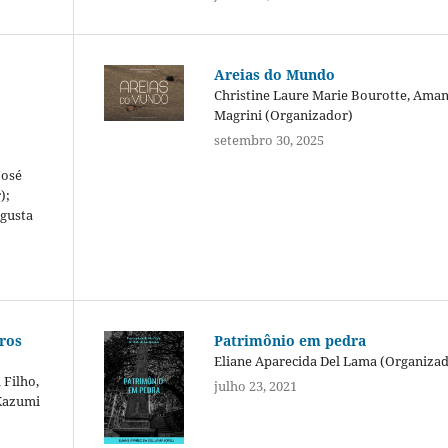
Areias do Mundo
Christine Laure Marie Bourotte, Ama
Magrini (Organizador)
setembro 30, 2025
José
);
ugusta
ros
Patrimônio em pedra
Eliane Aparecida Del Lama (Organiza
 Filho,
julho 23, 2021
 Kazumi