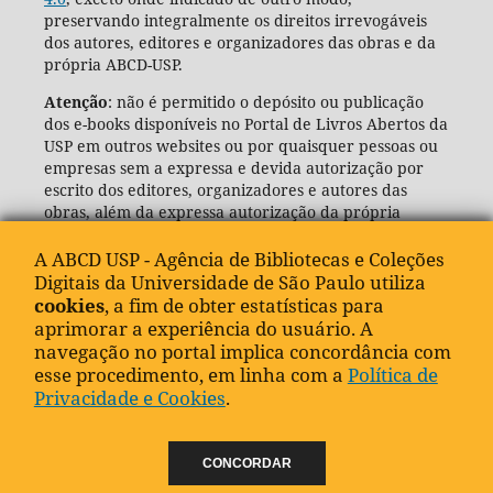
preservando integralmente os direitos irrevogáveis
dos autores, editores e organizadores das obras e da
própria ABCD-USP.
Atenção
: não é permitido o depósito ou publicação
dos e-books disponíveis no Portal de Livros Abertos da
USP em outros websites ou por quaisquer pessoas ou
empresas sem a expressa e devida autorização por
escrito dos editores, organizadores e autores das
obras, além da expressa autorização da própria
Agência de Bibliotecas e Coleções Digitais da USP
(ABCD-USP).
A ABCD USP - Agência de Bibliotecas e Coleções
Digitais da Universidade de São Paulo utiliza
cookies
, a fim de obter estatísticas para
aprimorar a experiência do usuário. A
navegação no portal implica concordância com
esse procedimento, em linha com a
Política de
Privacidade e Cookies
.
CONCORDAR
"