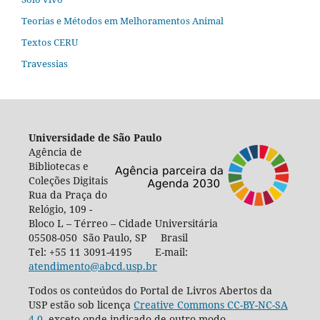
Teorias e Métodos em Melhoramentos Animal
Textos CERU
Travessias
Universidade de São Paulo
Agência de
Bibliotecas e
Coleções Digitais
Rua da Praça do
Relógio, 109 -
Bloco L – Térreo – Cidade Universitária
05508-050 São Paulo, SP Brasil
Tel: +55 11 3091-4195 E-mail:
atendimento@abcd.usp.br
Todos os conteúdos do Portal de Livros Abertos da
USP estão sob licença
Creative Commons CC-BY-NC-SA
4.0
, exceto onde indicado de outro modo,