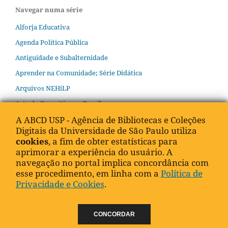
Navegar numa série
Alforja Educativa
Agenda Política Pública
Antiguidade e Subalternidade
Aprender na Comunidade; Série Didática
Arquivos NEHiLP
Arte da Gramática no Brasil
Biblioteca Brasiliana
A ABCD USP - Agência de Bibliotecas e Coleções
Digitais da Universidade de São Paulo utiliza
Bordando o Manto do Mundo
cookies
, a fim de obter estatísticas para
Caderno de jornalismo esportivo
aprimorar a experiência do usuário. A
navegação no portal implica concordância com
Cadernos Aplicados de Turismo
esse procedimento, em linha com a
Política de
Cadernos Cescar Educação Ambiental
Privacidade e Cookies
.
Cadernos de Crítica, Pesquisa, Curadoria do Fórum Permanente
Cadernos de Estudos Diretrizes
CONCORDAR
Cadernos de Estudos SIBiUSP