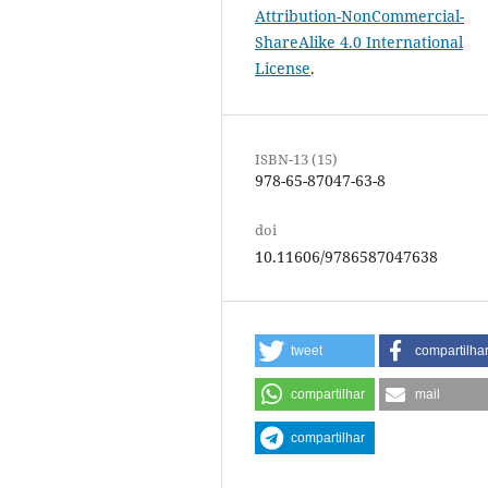
Attribution-NonCommercial-
ShareAlike 4.0 International
License
.
ISBN-13 (15)
978-65-87047-63-8
doi
10.11606/9786587047638
tweet
compartilha
compartilhar
mail
compartilhar