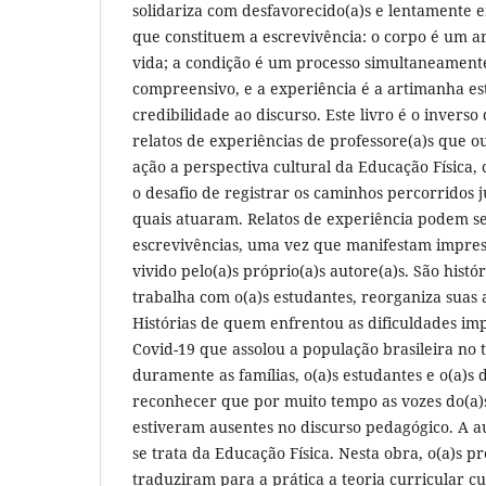
solidariza com desfavorecido(a)s e lentamente 
que constituem a escrevivência: o corpo é um a
vida; a condição é um processo simultaneament
compreensivo, e a experiência é a artimanha es
credibilidade ao discurso. Este livro é o inverso 
relatos de experiências de professore(a)s que 
ação a perspectiva cultural da Educação Físic
o desafio de registrar os caminhos percorridos 
quais atuaram. Relatos de experiência podem 
escrevivências, uma vez que manifestam impres
vivido pelo(a)s próprio(a)s autore(a)s. São hist
trabalha com o(a)s estudantes, reorganiza suas
Histórias de quem enfrentou as dificuldades im
Covid-19 que assolou a população brasileira no t
duramente as famílias, o(a)s estudantes e o(a)s 
reconhecer que por muito tempo as vozes do(a)s
estiveram ausentes no discurso pedagógico. A 
se trata da Educação Física. Nesta obra, o(a)s p
traduziram para a prática a teoria curricular cu