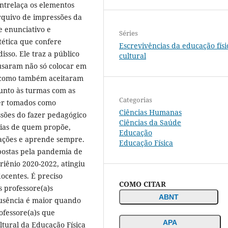
entrelaça os elementos
rquivo de impressões da
e enunciativo e
Séries
tética que confere
Escrevivências da educação físi
disso. Ele traz a público
cultural
ousaram não só colocar em
a, como também aceitaram
junto às turmas com as
Categorias
ser tomados como
Ciências Humanas
sões do fazer pedagógico
Ciências da Saúde
órias de quem propõe,
Educação
 ações e aprende sempre.
Educação Física
postas pela pandemia de
riênio 2020-2022, atingiu
docentes. É preciso
COMO CITAR
 professore(a)s
ABNT
ausência é maior quando
rofessore(a)s que
APA
ltural da Educação Física