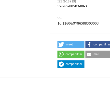
ISBN-13 (15)
978-65-88503-00-3
doi
10.11606/9786588503003
tweet
compartilha
compartilhar
mail
compartilhar