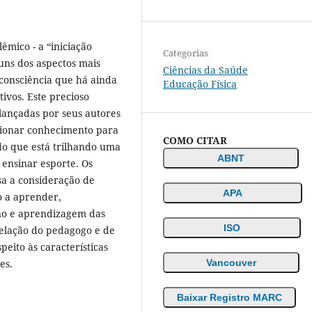
êmico - a “iniciação
Categorias
uns dos aspectos mais
Ciências da Saúde
consciência que há ainda
Educação Física
tivos. Este precioso
ançadas por seus autores
cionar conhecimento para
COMO CITAR
do que está trilhando uma
ABNT
ensinar esporte. Os
sa a consideração de
APA
o a aprender,
no e aprendizagem das
ISO
relação do pedagogo e de
ito às características
Vancouver
es.
Baixar Registro MARC