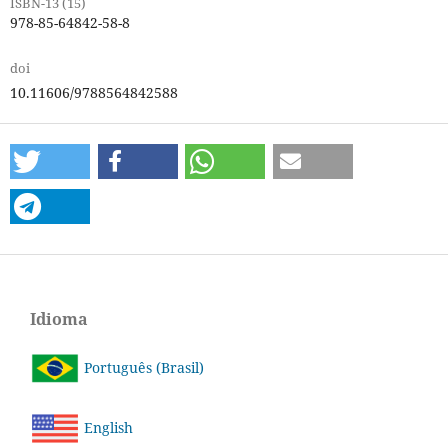
ISBN-13 (15)
978-85-64842-58-8
doi
10.11606/9788564842588
Idioma
Português (Brasil)
English