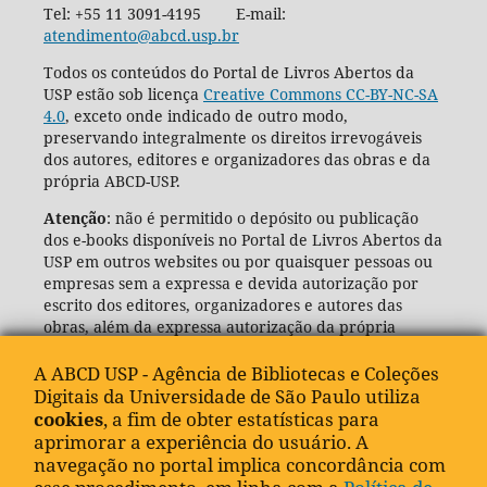
Tel: +55 11 3091-4195 E-mail:
atendimento@abcd.usp.br
Todos os conteúdos do Portal de Livros Abertos da
USP estão sob licença
Creative Commons CC-BY-NC-SA
4.0
, exceto onde indicado de outro modo,
preservando integralmente os direitos irrevogáveis
dos autores, editores e organizadores das obras e da
própria ABCD-USP.
Atenção
: não é permitido o depósito ou publicação
dos e-books disponíveis no Portal de Livros Abertos da
USP em outros websites ou por quaisquer pessoas ou
empresas sem a expressa e devida autorização por
escrito dos editores, organizadores e autores das
obras, além da expressa autorização da própria
Agência de Bibliotecas e Coleções Digitais da USP
(ABCD-USP).
A ABCD USP - Agência de Bibliotecas e Coleções
Digitais da Universidade de São Paulo utiliza
cookies
, a fim de obter estatísticas para
aprimorar a experiência do usuário. A
navegação no portal implica concordância com