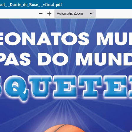
l_-_Dante_de_Rose_-_vfinal.pdf