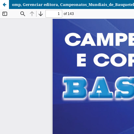
omp, Gerenciar editora, Campeonatos_Mundiais_de_Basquetebo