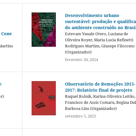
Desenvolvimento urbano
sustentável: produção e qualific
do ambiente construído no Brasi
o Cone
Estevam Vanale Otero, Luciana de
Oliveira Royer, Maria Lucia Refinetti
Martins
Rodrigues Martins, Giusepe Filocomo
(Organizador)
fevereiro 20, 2024
e
Observatório de Remoções 2015-
2017: Relatório final de projeto
or)
Raquel Rolnik, Karina Oliveira Leitão,
Francisco de Assis Comaru, Regina Du
Barbosa Lins (Organizador)
setembro 5, 2025