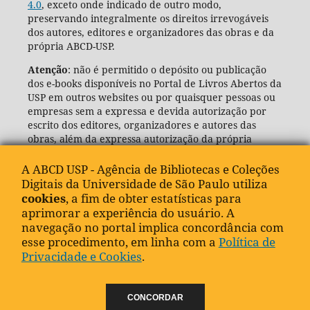
4.0
, exceto onde indicado de outro modo,
preservando integralmente os direitos irrevogáveis
dos autores, editores e organizadores das obras e da
própria ABCD-USP.
Atenção
: não é permitido o depósito ou publicação
dos e-books disponíveis no Portal de Livros Abertos da
USP em outros websites ou por quaisquer pessoas ou
empresas sem a expressa e devida autorização por
escrito dos editores, organizadores e autores das
obras, além da expressa autorização da própria
Agência de Bibliotecas e Coleções Digitais da USP
(ABCD-USP).
A ABCD USP - Agência de Bibliotecas e Coleções
Digitais da Universidade de São Paulo utiliza
cookies
, a fim de obter estatísticas para
aprimorar a experiência do usuário. A
navegação no portal implica concordância com
esse procedimento, em linha com a
Política de
Privacidade e Cookies
.
CONCORDAR
"