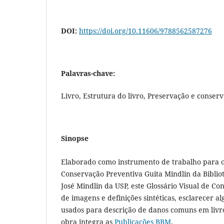
DOI:
https://doi.org/10.11606/9788562587276
Palavras-chave:
Livro, Estrutura do livro, Preservação e conser
Sinopse
Elaborado como instrumento de trabalho para o
Conservação Preventiva Guita Mindlin da Bibliot
José Mindlin da USP, este Glossário Visual de C
de imagens e definições sintéticas, esclarecer a
usados para descrição de danos comuns em livr
obra integra as
Publicações BBM
.