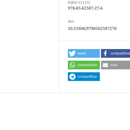
ISBN-13 (15)
978-85-62587-27-6
doi
10.11606/9788562587276
tweet
compartilha
compartilhar
mail
compartilhar