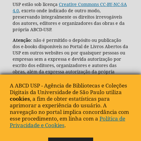
USP estão sob licença
Creative Commons CC-BY-NC-SA
4.0
, exceto onde indicado de outro modo,
preservando integralmente os direitos irrevogáveis
dos autores, editores e organizadores das obras e da
própria ABCD-USP.
Atenção
: não é permitido o depósito ou publicação
dos e-books disponíveis no Portal de Livros Abertos da
USP em outros websites ou por quaisquer pessoas ou
empresas sem a expressa e devida autorização por
escrito dos editores, organizadores e autores das
obras, além da expressa autorização da própria
Agência de Bibliotecas e Coleções Digitais da USP
(ABCD-USP).
A ABCD USP - Agência de Bibliotecas e Coleções
Digitais da Universidade de São Paulo utiliza
cookies
, a fim de obter estatísticas para
aprimorar a experiência do usuário. A
navegação no portal implica concordância com
esse procedimento, em linha com a
Política de
Privacidade e Cookies
.