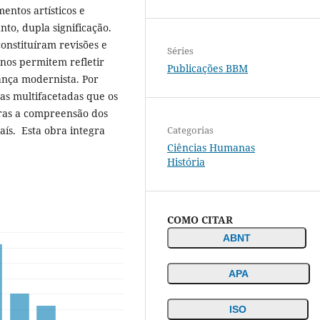
ntos artísticos e
nto, dupla significação.
onstituíram revisões e
Séries
os permitem refletir
Publicações BBM
ança modernista. Por
as multifacetadas que os
ras a compreensão dos
Categorias
aís. Esta obra integra
Ciências Humanas
História
COMO CITAR
ABNT
APA
ISO