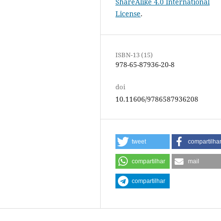
ShareAlike 4.0 International
License
.
ISBN-13 (15)
978-65-87936-20-8
doi
10.11606/9786587936208
tweet
compartilha
compartilhar
mail
compartilhar