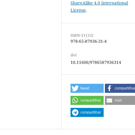
ShareAlike 4.0 International
License
.
ISBN-13 (15)
978-65-87936-31-4
doi
10.11606/9786587936314
tweet
compartilha
compartilhar
mail
compartilhar