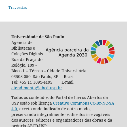
Travessias
Universidade de São Paulo
Agência de
Bibliotecas e
Coleções Digitais
Rua da Praça do
Relógio, 109 -
Bloco L – Térreo – Cidade Universitária
05508-050 São Paulo, SP Brasil
Tel: +55 11 3091-4195 E-mail:
atendimento@abcd.usp.br
Todos os conteúdos do Portal de Livros Abertos da
USP estão sob licença
Creative Commons CC-BY-NC-SA
4.0
, exceto onde indicado de outro modo,
preservando integralmente os direitos irrevogáveis
dos autores, editores e organizadores das obras e da
própria ABCD-USP.