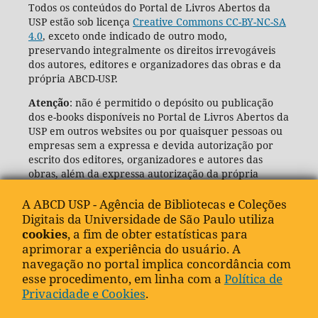
Todos os conteúdos do Portal de Livros Abertos da
USP estão sob licença
Creative Commons CC-BY-NC-SA
4.0
, exceto onde indicado de outro modo,
preservando integralmente os direitos irrevogáveis
dos autores, editores e organizadores das obras e da
própria ABCD-USP.
Atenção
: não é permitido o depósito ou publicação
dos e-books disponíveis no Portal de Livros Abertos da
USP em outros websites ou por quaisquer pessoas ou
empresas sem a expressa e devida autorização por
escrito dos editores, organizadores e autores das
obras, além da expressa autorização da própria
Agência de Bibliotecas e Coleções Digitais da USP
(ABCD-USP).
A ABCD USP - Agência de Bibliotecas e Coleções
Digitais da Universidade de São Paulo utiliza
cookies
, a fim de obter estatísticas para
aprimorar a experiência do usuário. A
navegação no portal implica concordância com
esse procedimento, em linha com a
Política de
Privacidade e Cookies
.