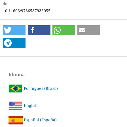
doi
10.11606/9786587936055
Idioma
Português (Brasil)
English
Español (España)