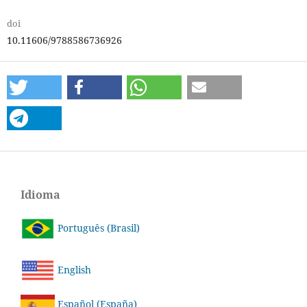
doi
10.11606/9788586736926
Idioma
Português (Brasil)
English
Español (España)