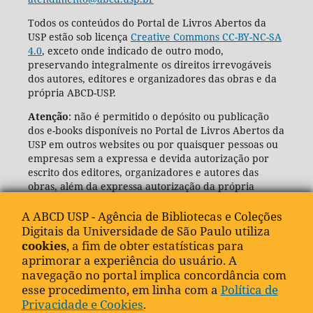
Todos os conteúdos do Portal de Livros Abertos da
USP estão sob licença
Creative Commons CC-BY-NC-SA
4.0
, exceto onde indicado de outro modo,
preservando integralmente os direitos irrevogáveis
dos autores, editores e organizadores das obras e da
própria ABCD-USP.
Atenção
: não é permitido o depósito ou publicação
dos e-books disponíveis no Portal de Livros Abertos da
USP em outros websites ou por quaisquer pessoas ou
empresas sem a expressa e devida autorização por
escrito dos editores, organizadores e autores das
obras, além da expressa autorização da própria
Agência de Bibliotecas e Coleções Digitais da USP
(ABCD-USP).
A ABCD USP - Agência de Bibliotecas e Coleções
Digitais da Universidade de São Paulo utiliza
cookies
, a fim de obter estatísticas para
aprimorar a experiência do usuário. A
navegação no portal implica concordância com
esse procedimento, em linha com a
Política de
Privacidade e Cookies
.